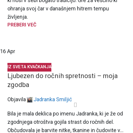
ki nosi v sebi bogato tradicijo. Gre za veščino ki
ohranja svoj čar v današnjem hitrem tempu
življenja.
PREBERI VEČ
16
Apr
IZ SVETA KVAČKANJA
Ljubezen do ročnih spretnosti – moja
zgodba
Objavila
Jadranka Smiljić
Bila je mala deklica po imenu Jadranka, ki je že od
zgodnjega otroštva gojila strast do ročnih del.
Občudovala je barvite nitke, tkanine in čudovite v...