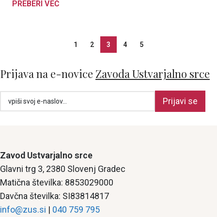
PREBERI VEČ
1
2
3
4
5
Prijava na e-novice
Zavoda Ustvarjalno srce
Prijavi se
Zavod Ustvarjalno srce
Glavni trg 3, 2380 Slovenj Gradec
Matična številka: 8853029000
Davčna številka: SI83814817
info@zus.si
|
040 759 795