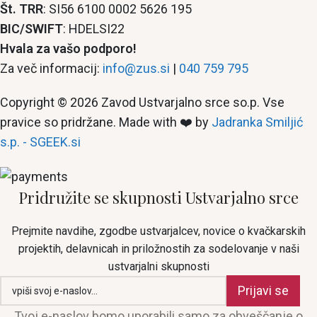
Št. TRR
: SI56 6100 0002 5626 195
BIC/SWIFT
: HDELSI22
Hvala za vašo podporo!
Za več informacij:
info@zus.si
|
040 759 795
Copyright © 2026 Zavod Ustvarjalno srce so.p. Vse
pravice so pridržane. Made with ❤️ by
Jadranka Smiljić
s.p. - SGEEK.si
Pridružite se skupnosti Ustvarjalno srce
Prejmite navdihe, zgodbe ustvarjalcev, novice o kvačkarskih
projektih, delavnicah in priložnostih za sodelovanje v naši
ustvarjalni skupnosti
Prijavi se
Tvoj e-naslov bomo uporabili samo za obveščanje o