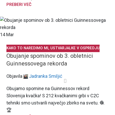
PREBERI VEČ
14
Mar
KAKO TO NAREDIMO MI
,
USTVARJALKE V OSPREDJU
Obujanje spominov ob 3. obletnici
Guinnessovega rekorda
Objavila
Jadranka Smiljić
Obujamo spomine na Guinnessov rekord
Slovenija kvačka! S 212 kvačkanimi grbi v C2C
tehniki smo ustvarili največjo zbirko na svetu. 🧶
🏆