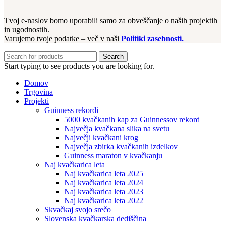
Tvoj e-naslov bomo uporabili samo za obveščanje o naših projektih
in ugodnostih.
Varujemo tvoje podatke – več v naši
Politiki zasebnosti.
Search
Start typing to see products you are looking for.
Domov
Trgovina
Projekti
Guinness rekordi
5000 kvačkanih kap za Guinnessov rekord
Največja kvačkana slika na svetu
Največji kvačkani krog​
Največja zbirka kvačkanih izdelkov
Guinness maraton v kvačkanju
Naj kvačkarica leta
Naj kvačkarica leta 2025
Naj kvačkarica leta 2024
Naj kvačkarica leta 2023
Naj kvačkarica leta 2022
Skvačkaj svojo srečo
Slovenska kvačkarska dediščina