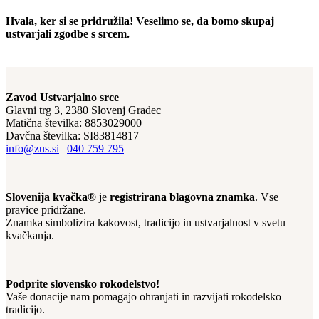
Hvala, ker si se pridružila! Veselimo se, da bomo skupaj
ustvarjali zgodbe s srcem.
Zavod Ustvarjalno srce
Glavni trg 3, 2380 Slovenj Gradec
Matična številka: 8853029000
Davčna številka: SI83814817
info@zus.si
|
040 759 795
Slovenija kvačka®
je
registrirana blagovna znamka
. Vse
pravice pridržane.
Znamka simbolizira kakovost, tradicijo in ustvarjalnost v svetu
kvačkanja.
Podprite slovensko rokodelstvo!
Vaše donacije nam pomagajo ohranjati in razvijati rokodelsko
tradicijo.