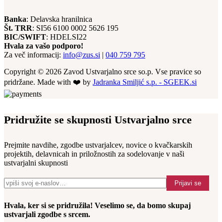
Banka
: Delavska hranilnica
Št. TRR
: SI56 6100 0002 5626 195
BIC/SWIFT
: HDELSI22
Hvala za vašo podporo!
Za več informacij:
info@zus.si
|
040 759 795
Copyright © 2026 Zavod Ustvarjalno srce so.p. Vse pravice so
pridržane. Made with ❤️ by
Jadranka Smiljić s.p. - SGEEK.si
Pridružite se skupnosti Ustvarjalno srce
Prejmite navdihe, zgodbe ustvarjalcev, novice o kvačkarskih
projektih, delavnicah in priložnostih za sodelovanje v naši
ustvarjalni skupnosti
Prijavi se
Hvala, ker si se pridružila! Veselimo se, da bomo skupaj
ustvarjali zgodbe s srcem.