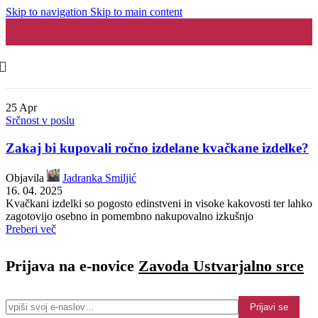
Skip to navigation
Skip to main content
25
Apr
Srčnost v poslu
Zakaj bi kupovali ročno izdelane kvačkane izdelke?
Objavila
Jadranka Smiljić
16. 04. 2025
Kvačkani izdelki so pogosto edinstveni in visoke kakovosti ter lahko
zagotovijo osebno in pomembno nakupovalno izkušnjo
Preberi več
Prijava na e-novice
Zavoda Ustvarjalno srce
Prijavi se