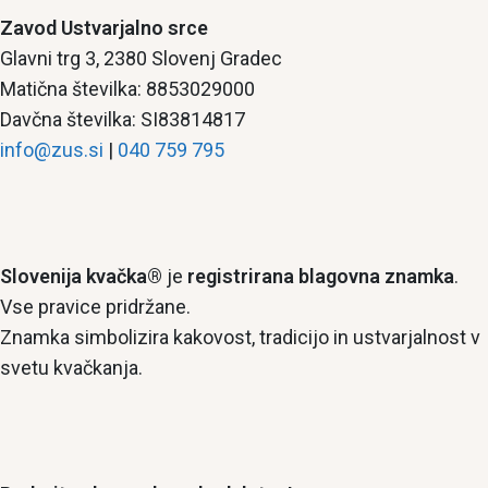
Zavod Ustvarjalno srce
Glavni trg 3, 2380 Slovenj Gradec
Matična številka: 8853029000
Davčna številka: SI83814817
info@zus.si
|
040 759 795
Slovenija kvačka®
je
registrirana blagovna znamka
.
Vse pravice pridržane.
Znamka simbolizira kakovost, tradicijo in ustvarjalnost v
svetu kvačkanja.