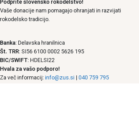
Podprite slovensko rokodelstvo!
Vaše donacije nam pomagajo ohranjati in razvijati
rokodelsko tradicijo.
Banka
: Delavska hranilnica
Št. TRR
: SI56 6100 0002 5626 195
BIC/SWIFT
: HDELSI22
Hvala za vašo podporo!
Za več informacij:
info@zus.si
|
040 759 795
Copyright © 2026 Zavod Ustvarjalno srce so.p. Vse
pravice so pridržane. Made with ❤️ by
Jadranka Smiljić
s.p. - SGEEK.si
Pridružite se skupnosti Ustvarjalno srce