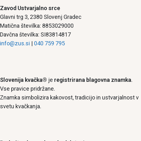
Zavod Ustvarjalno srce
Glavni trg 3, 2380 Slovenj Gradec
Matična številka: 8853029000
Davčna številka: SI83814817
info@zus.si
|
040 759 795
Slovenija kvačka®
je
registrirana blagovna znamka
.
Vse pravice pridržane.
Znamka simbolizira kakovost, tradicijo in ustvarjalnost v
svetu kvačkanja.