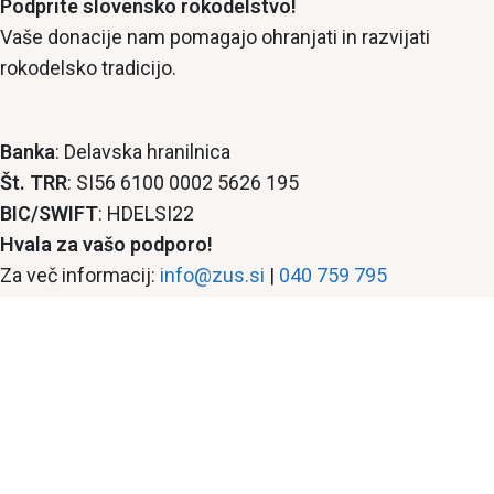
Podprite slovensko rokodelstvo!
Vaše donacije nam pomagajo ohranjati in razvijati
rokodelsko tradicijo.
Banka
: Delavska hranilnica
Št. TRR
: SI56 6100 0002 5626 195
BIC/SWIFT
: HDELSI22
Hvala za vašo podporo!
Za več informacij:
info@zus.si
|
040 759 795
Copyright © 2026 Zavod Ustvarjalno srce so.p. Vse
pravice so pridržane. Made with ❤️ by
Jadranka Smiljić
s.p. - SGEEK.si
Pridružite se skupnosti Ustvarjalno srce